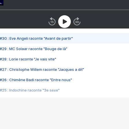
#30 : Eve Angeli raconte "Avant de partir"
#29 : MC Solaar raconte "Bouge de là"
28 : Lorie raconte "Je vais vite"
#27 : Christophe Willem raconte "Jacques a dit"
#26 : Chimène Badi raconte "Entre nous"
#25 : Indochine raconte "3e sexe"
#24 : Zaho raconte "C'est chelou"
#23 : Patrick Bruel raconte "Au café des délices"
#22 : Kyo raconte "Le chemin"