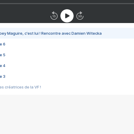
bey Maguire, c'est lui ! Rencontre avec Damien Witecka
e 6
e 5
e 4
e 3
s créatrices de la VF !
e 2
e 1
e Mektoub My Love arrive enfin ! Rencontre avec Shaïn Boumedine et Sal
i : après Toni en famille