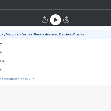
bey Maguire, c'est lui ! Rencontre avec Damien Witecka
e 6
e 5
e 4
e 3
s créatrices de la VF !
e 2
e 1
e Mektoub My Love arrive enfin ! Rencontre avec Shaïn Boumedine et Sal