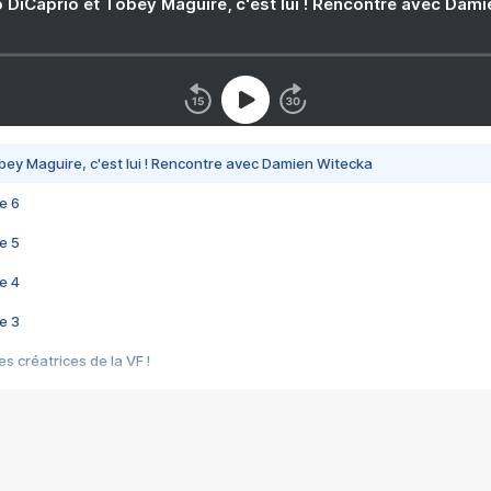
 DiCaprio et Tobey Maguire, c'est lui ! Rencontre avec Dam
bey Maguire, c'est lui ! Rencontre avec Damien Witecka
e 6
e 5
e 4
e 3
s créatrices de la VF !
e 2
e 1
e Mektoub My Love arrive enfin ! Rencontre avec Shaïn Boumedine et Sal