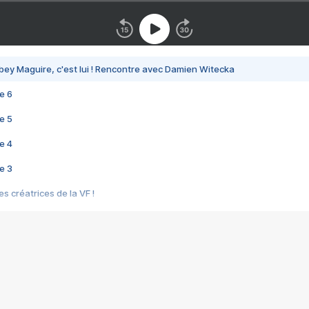
bey Maguire, c'est lui ! Rencontre avec Damien Witecka
e 6
e 5
e 4
e 3
s créatrices de la VF !
e 2
e 1
e Mektoub My Love arrive enfin ! Rencontre avec Shaïn Boumedine et Sal
i : après Toni en famille