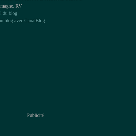
emagne. RV
l du blog
un blog avec CanalBlog
Publicité