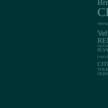
Br
C
TRIUM
Veh
RE
JAGUA
PLY
LANCI
CI
VOL
OLDS