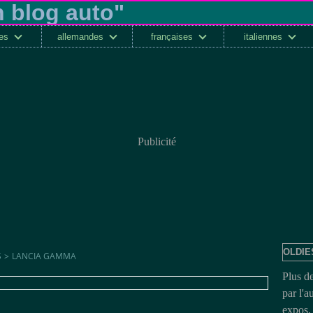
ses
allemandes
françaises
italiennes
Publicité
OLDIE
S
>
LANCIA GAMMA
Plus d
par l'a
expos, 