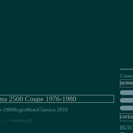
Contact
DERNI
 2500 Coupe 1976-1980
RegioMotoClassica 2010
CATÉG
[
…
]
- Permalien [
#
]
BUI