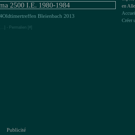
a 2500 I.E. 1980-1984
en All
Accuei
Oldtimertreffen Bleienbach 2013
Créer 
[
…
]
- Permalien [
#
]
Publicité