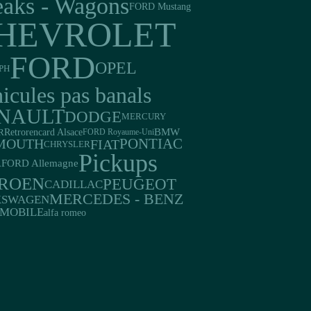
eaks - Wagons
FORD Mustang
HEVROLET
FORD
OPEL
PH
icules pas banals
NAULT
DODGE
MERCURY
Retrorencard Alsace
BMW
R
FORD Royaume-Uni
PONTIAC
MOUTH
FIAT
CHRYSLER
Pickups
FORD Allemagne
A
TROEN
PEUGEOT
CADILLAC
MERCEDES - BENZ
KSWAGEN
MOBILE
alfa romeo