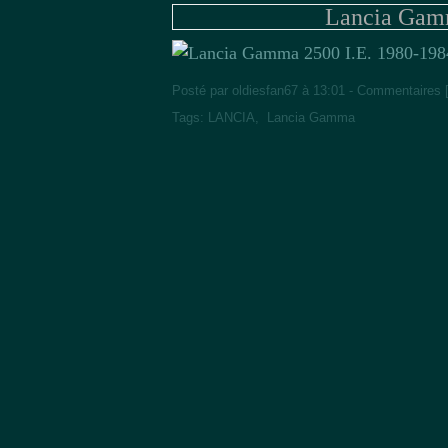
Lancia Gamm
Posté par oldiesfan67 à 13:01 -
Commentaires 
Tags:
LANCIA
,
Lancia Gamma