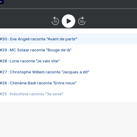
#30 : Eve Angeli raconte "Avant de partir"
#29 : MC Solaar raconte "Bouge de là"
28 : Lorie raconte "Je vais vite"
#27 : Christophe Willem raconte "Jacques a dit"
#26 : Chimène Badi raconte "Entre nous"
#25 : Indochine raconte "3e sexe"
#24 : Zaho raconte "C'est chelou"
#23 : Patrick Bruel raconte "Au café des délices"
#22 : Kyo raconte "Le chemin"