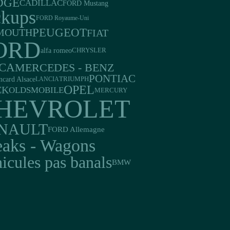
DGE
CADILLAC
FORD Mustang
ckups
FORD Royaume-Uni
PEUGEOT
MOUTH
FIAT
ORD
alfa romeo
CHRYSLER
CA
MERCEDES - BENZ
PONTIAC
ncard Alsace
TRIUMPH
LANCIA
OPEL
CK
OLDSMOBILE
MERCURY
HEVROLET
NAULT
FORD Allemagne
eaks - Wagons
icules pas banals
BMW