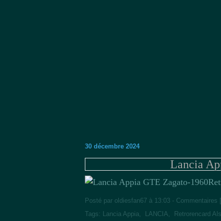
30 décembre 2024
Lancia Ap
Ret
Posté par oldiesfan67 à 13:03 -
Commentaires 
Tags:
Lancia Appia
,
LANCIA
,
Retrorencard Al