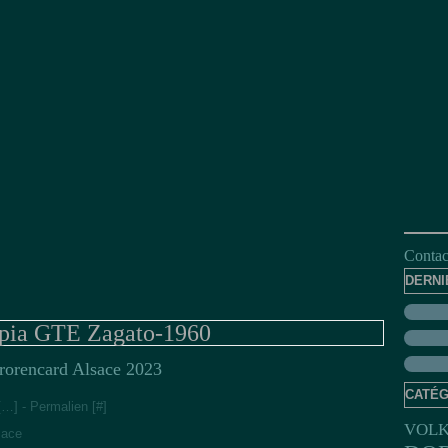
Contact
DERNI
pia GTE Zagato-1960
rorencard Alsace 2023
CATÉG
[
…
]
- Permalien [
#
]
VOL
sace