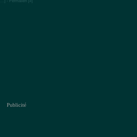
[
…
]
- Permalien [
#
]
Publicité