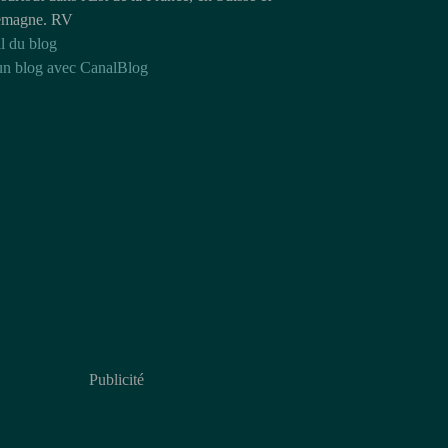
emagne. RV
l du blog
un blog avec CanalBlog
Publicité