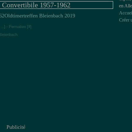
 Convertibile 1957-1962
en All
Accuei
Oldtimertreffen Bleienbach 2019
Créer 
[
…
]
- Permalien [
#
]
Bleienbach
Publicité