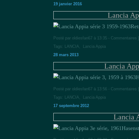
19 janvier 2016
Lancia Ap
Ret
Posté par oldiesfan67 à 13:35 -
Commentaires 
Tags:
LANCIA
,
Lancia Appia
28 mars 2013
Lancia Appi
H
Posté par oldiesfan67 à 13:56 -
Commentaires 
Tags:
LANCIA
,
Lancia Appia
17 septembre 2012
Lancia A
Hasenst