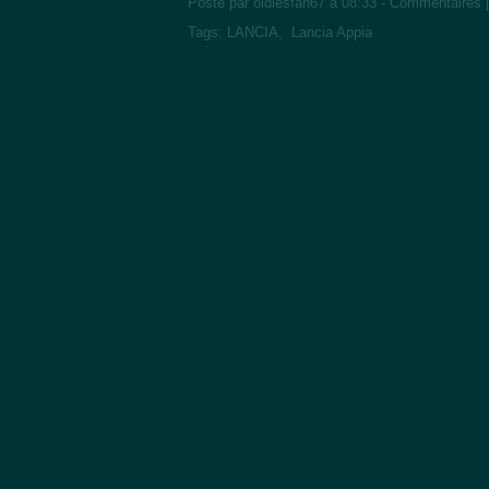
Posté par oldiesfan67 à 08:33 -
Commentaires 
Tags:
LANCIA
,
Lancia Appia