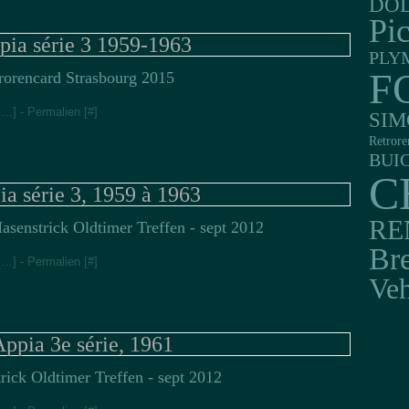
DO
Pi
pia série 3 1959-1963
PLY
F
rorencard Strasbourg 2015
[
…
]
- Permalien [
#
]
SIM
Retrore
BUI
C
a série 3, 1959 à 1963
RE
asenstrick Oldtimer Treffen - sept 2012
Br
[
…
]
- Permalien [
#
]
Veh
ppia 3e série, 1961
rick Oldtimer Treffen - sept 2012