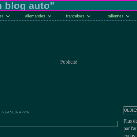
ses
allemandes
françaises
italiennes
Publicité
OLDIE
S
>
LANCIA APPIA
Plus d
par l'a
expos, 