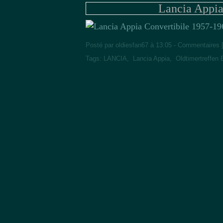
Lancia Appia
Posté par oldiesfan67 à 13:05 -
Commentaires 
Tags:
LANCIA
,
Lancia Appia
,
Oldtimertreffen 