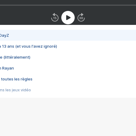
 DayZ
 a 13 ans (et vous l'avez ignoré)
e (littéralement)
im Rayan
 toutes les règles
s les jeux vidéo
us choquant de Rockstar ? - Le scandale BULLY
e plus moche de Steam
du RÊVE tourne au CAUCHEMAR
pendant 8 heures