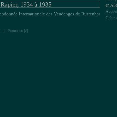
Rapier, 1934 à 1935
en All
Accuei
andonnée Internationale des Vendanges de Rustenhar
Créer 
2
[
…
]
- Permalien [
#
]