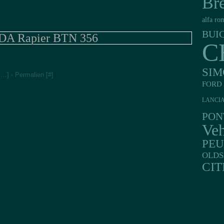
Br
alfa ro
BUI
A Rapier BTN 356
C
SIM
[
…
]
- Permalien [
#
]
FORD 
LANCI
PON
Veh
PE
OLDS
CI