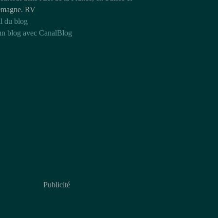
emagne. RV
l du blog
un blog avec CanalBlog
Publicité