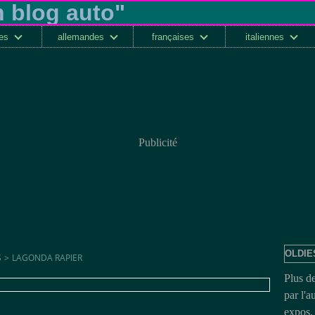
ses
allemandes
françaises
italiennes
Publicité
OLDIE
S
>
LAGONDA RAPIER
Plus d
par l'a
expos, 