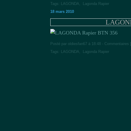
Tags:
LAGONDA
,
Lagonda Rapier
18 mars 2010
LAGOND
Posté par oldiesfan67 à 18:48 -
Commentaires 
Tags:
LAGONDA
,
Lagonda Rapier