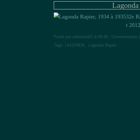
Lagonda 
32e R
t 201
Posté par oldiesfan67 à 08:48 -
Commentaires 
Tags:
LAGONDA
,
Lagonda Rapier