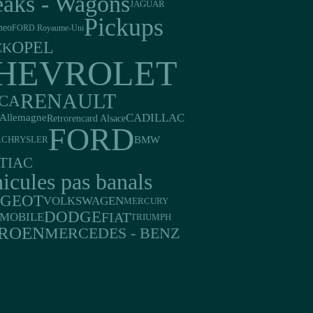
eaks - Wagons
JAGUAR
Pickups
meo
FORD Royaume-Uni
OPEL
CK
HEVROLET
RENAULT
CA
CADILLAC
Allemagne
Retrorencard Alsace
FORD
BMW
A
CHRYSLER
TIAC
icules pas banals
UGEOT
VOLKSWAGEN
MERCURY
DODGE
FIAT
MOBILE
TRIUMPH
TROEN
MERCEDES - BENZ