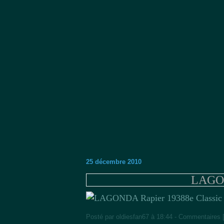
25 décembre 2010
LAGON
8e Classi
Posté par oldiesfan67 à 18:44 -
Commentaires 