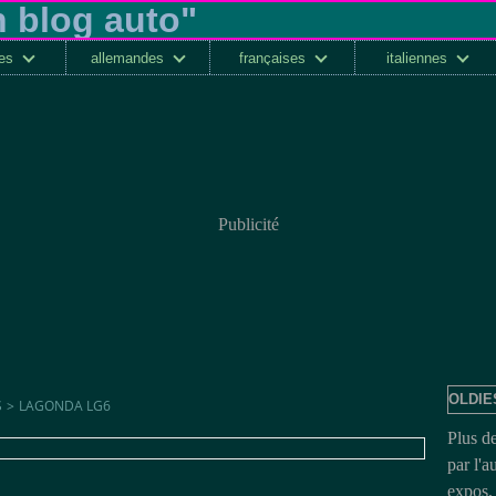
ses
allemandes
françaises
italiennes
Publicité
OLDIE
S
>
LAGONDA LG6
Plus d
par l'a
expos, 