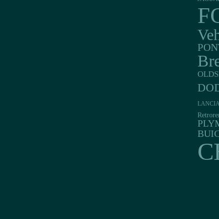
F
Veh
PON
Br
OLDS
DO
LANCI
Retrore
PLY
BUI
C