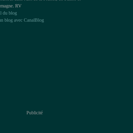
emagne. RV
l du blog
un blog avec CanalBlog
Publicité