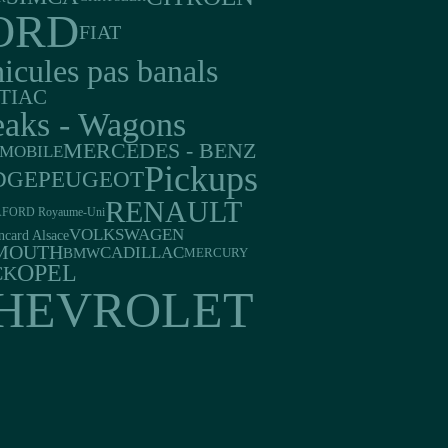
ORD
FIAT
icules pas banals
TIAC
eaks - Wagons
MERCEDES - BENZ
MOBILE
Pickups
DGE
PEUGEOT
RENAULT
A
FORD Royaume-Uni
VOLKSWAGEN
ncard Alsace
MOUTH
CADILLAC
BMW
MERCURY
OPEL
CK
HEVROLET