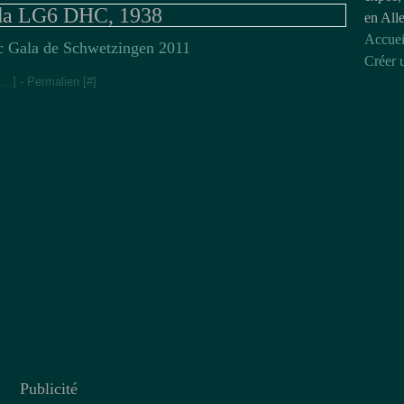
da LG6 DHC, 1938
en All
Accuei
ic Gala de Schwetzingen 2011
Créer 
[
…
]
- Permalien [
#
]
Publicité