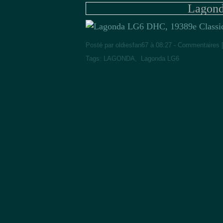
Lagon
9e Class
Posté par oldiesfan67 à 08:27 -
Commentaires 
Tags:
LAGONDA
,
Lagonda LG6