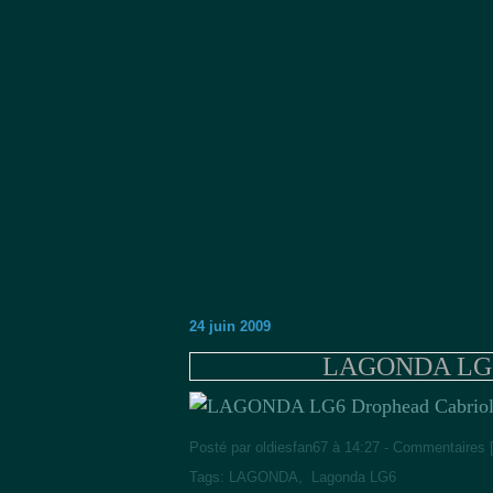
24 juin 2009
LAGONDA LG6 
Posté par oldiesfan67 à 14:27 -
Commentaires 
Tags:
LAGONDA
,
Lagonda LG6