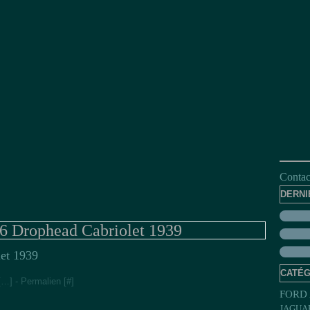
Contact
DERNI
Drophead Cabriolet 1939
CATÉG
[
…
]
- Permalien [
#
]
FORD 
JAGUA