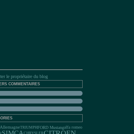
er le propriétaire du blog
ERS COMMENTAIRES
ORIES
Allemagne
FORD Mustang
TRIUMPH
alfa romeo
CITROEN
SIMCA
R
CHRYSLER