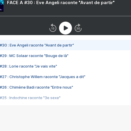
FACE A #30 : Eve Angeli raconte "Avant de partir"
#30 : Eve Angeli raconte "Avant de partir"
#29 : MC Solaar raconte "Bouge de là"
28 : Lorie raconte "Je vais vite"
#27 : Christophe Willem raconte "Jacques a dit"
#26 : Chimène Badi raconte "Entre nous"
#25 : Indochine raconte "3e sexe"
#24 : Zaho raconte "C'est chelou"
#23 : Patrick Bruel raconte "Au café des délices"
#22 : Kyo raconte "Le chemin"