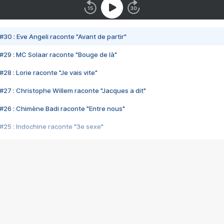
#30 : Eve Angeli raconte "Avant de partir"
#29 : MC Solaar raconte "Bouge de là"
28 : Lorie raconte "Je vais vite"
#27 : Christophe Willem raconte "Jacques a dit"
#26 : Chimène Badi raconte "Entre nous"
#25 : Indochine raconte "3e sexe"
#24 : Zaho raconte "C'est chelou"
#23 : Patrick Bruel raconte "Au café des délices"
#22 : Kyo raconte "Le chemin"
#21 : Nolwenn Leroy raconte "Cassé"
#20 : Patrick Hernandez raconte "Born to be alive"