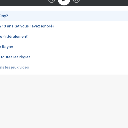
 DayZ
 a 13 ans (et vous l'avez ignoré)
e (littéralement)
im Rayan
 toutes les règles
s les jeux vidéo
us choquant de Rockstar ? - Le scandale BULLY
e plus moche de Steam
du RÊVE tourne au CAUCHEMAR
pendant 8 heures
it… à tort