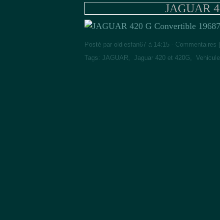
JAGUAR 42
7
Posté par oldiesfan67 à 14:15 -
Commentaires 
Tags:
JAGUAR
,
Jaguar 420 et 420G
,
Vehicul