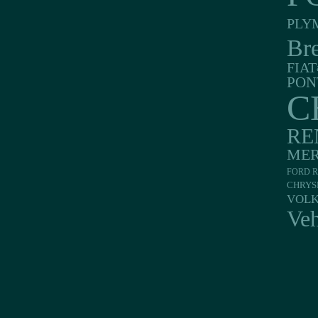
PLY
Br
FIAT
PON
C
RE
MER
FORD R
CHRYS
VOL
Veh