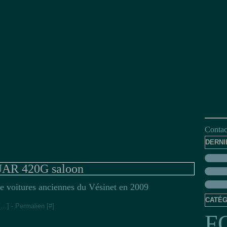
Contact
DERNI
AR 420G saloon
e voitures anciennes du Vésinet en 2009
CATÉG
[
…
]
- Permalien [
#
]
F