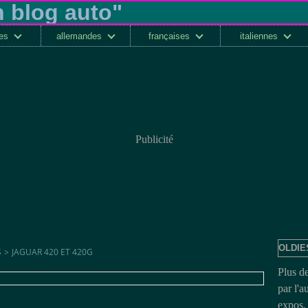
ses
allemandes
françaises
italiennes
Publicité
OLDIE
S
>
JAGUAR 420 ET 420G
Plus d
par l'a
expos, 