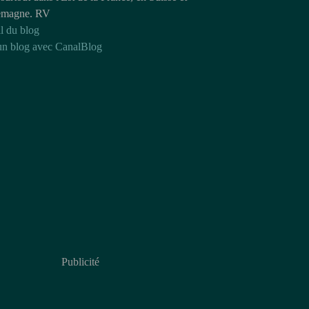
emagne. RV
l du blog
un blog avec CanalBlog
Publicité