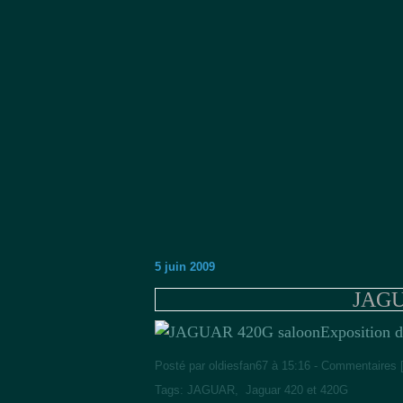
5 juin 2009
JAGU
Exposition d
Posté par oldiesfan67 à 15:16 -
Commentaires 
Tags:
JAGUAR
,
Jaguar 420 et 420G