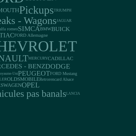
Pickups
MOUTH
TRIUMPH
eaks - Wagons
JAGUAR
SIMCA
BUICK
BMW
alfa romeo
TIAC
FORD Allemagne
HEVROLET
NAULT
CADILLAC
MERCURY
DODGE
CEDES - BENZ
PEUGEOT
FORD Mustang
oyaume-Uni
OLDSMOBILE
Retrorencard Alsace
LER
OPEL
KSWAGEN
icules pas banals
LANCIA