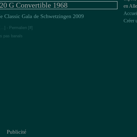
0 G Convertible 1968
en All
Accuei
e Classic Gala de Schwetzingen 2009
Créer 
[
…
]
- Permalien [
#
]
es pas banals
Publicité