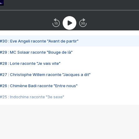
#30 : Eve Angeli raconte "Avant de partir"
#29 : MC Solaar raconte "Bouge de là"
28 : Lorie raconte "Je vais vite"
#27 : Christophe Willem raconte "Jacques a dit"
#26 : Chimène Badi raconte "Entre nous"
#25 : Indochine raconte "3e sexe"
#24 : Zaho raconte "C'est chelou"
#23 : Patrick Bruel raconte "Au café des délices"
#22 : Kyo raconte "Le chemin"