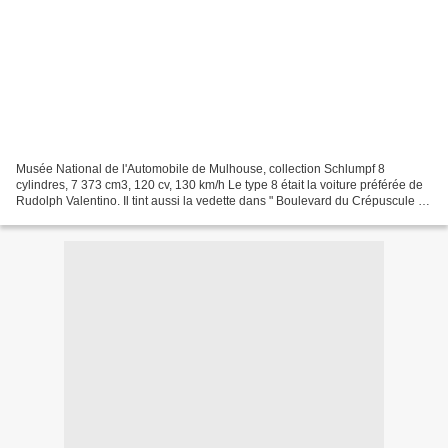
Musée National de l'Automobile de Mulhouse, collection Schlumpf 8
cylindres, 7 373 cm3, 120 cv, 130 km/h Le type 8 était la voiture préférée de
Rudolph Valentino. Il tint aussi la vedette dans " Boulevard du Crépuscule "
avec Gloria Swanson et Von St...