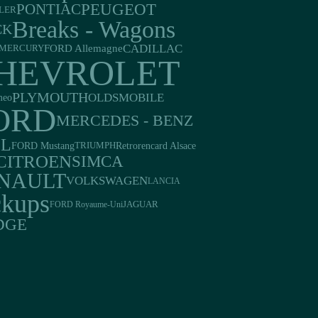
PEUGEOT
PONTIAC
LER
Breaks - Wagons
CK
CADILLAC
FORD Allemagne
MERCURY
HEVROLET
PLYMOUTH
OLDSMOBILE
meo
ORD
MERCEDES - BENZ
EL
FORD Mustang
Retrorencard Alsace
TRIUMPH
CITROEN
SIMCA
NAULT
VOLKSWAGEN
LANCIA
ckups
JAGUAR
FORD Royaume-Uni
DGE