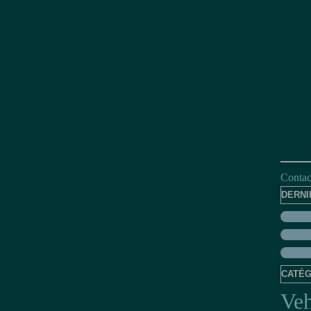
Contact
DERNI
CATÉG
Veh