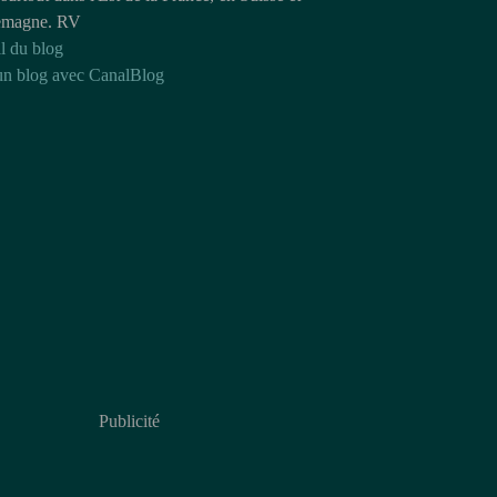
emagne. RV
l du blog
un blog avec CanalBlog
Publicité