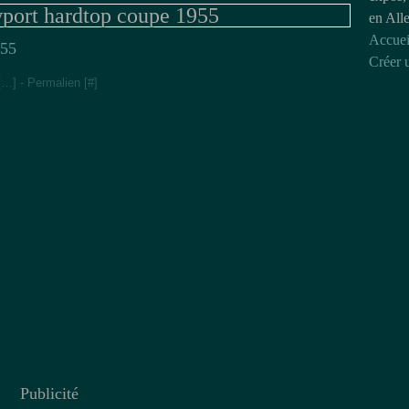
port hardtop coupe 1955
en All
Accuei
Créer 
[
…
]
- Permalien [
#
]
Publicité