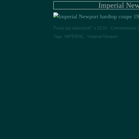
Imperial New
Posté par oldiesfan67 à 23:54 -
Commentaires 
Tags:
IMPERIAL
,
Imperial Newport