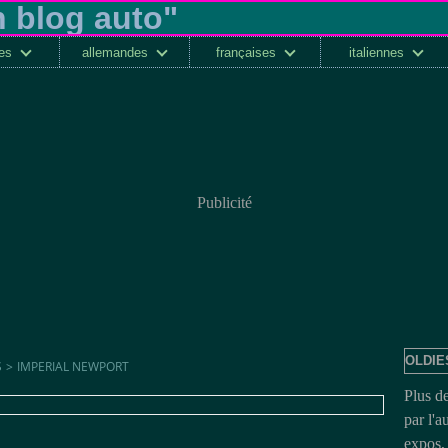
ses
allemandes
françaises
italiennes
Publicité
OLDIE
S
>
IMPERIAL NEWPORT
Plus d
par l'a
expos, 