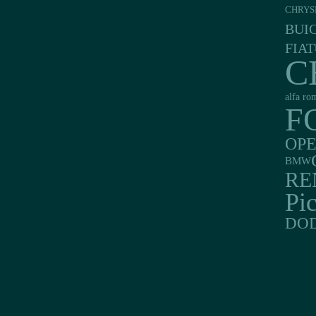
CHRYS
BUI
FIAT
C
alfa ro
F
OP
BMW
RE
Pi
DO