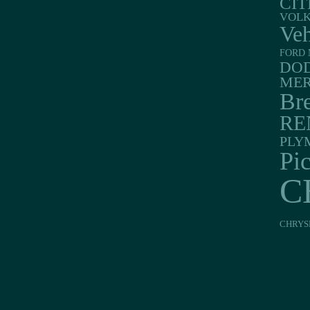
CI
VOL
Veh
FORD 
DO
MER
Br
RE
PLY
Pi
C
CHRYS