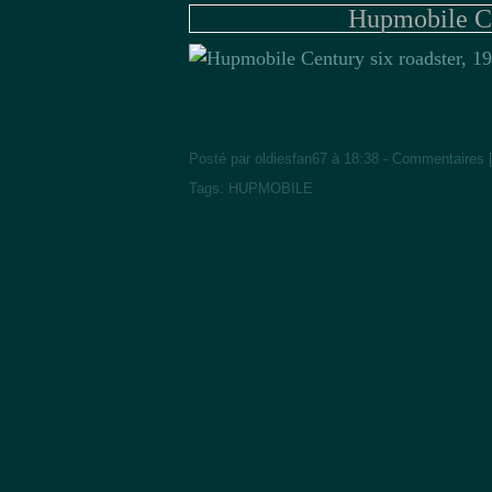
Hupmobile Ce
Posté par oldiesfan67 à 18:38 -
Commentaires 
Tags:
HUPMOBILE