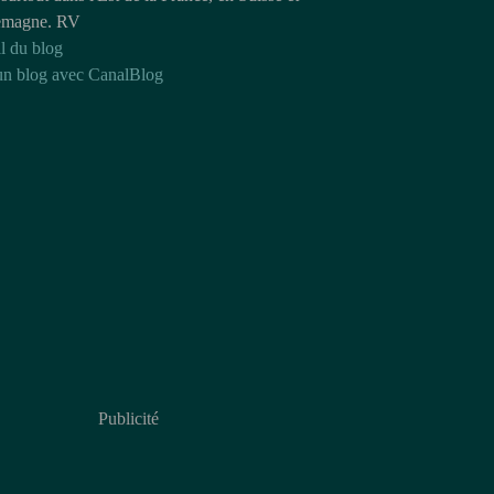
emagne. RV
l du blog
un blog avec CanalBlog
Publicité