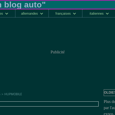
ses
allemandes
françaises
italiennes
Publicité
OLDIE
S
>
HUPMOBILE
Plus d
par l'a
expos, 