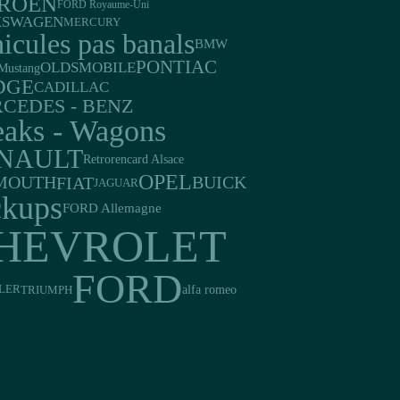
TROEN
FORD Royaume-Uni
KSWAGEN
MERCURY
icules pas banals
BMW
PONTIAC
OLDSMOBILE
Mustang
DGE
CADILLAC
CEDES - BENZ
eaks - Wagons
NAULT
Retrorencard Alsace
OPEL
MOUTH
BUICK
FIAT
JAGUAR
ckups
FORD Allemagne
HEVROLET
FORD
TRIUMPH
alfa romeo
LER