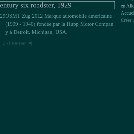
ntury six roadster, 1929
en All
Accuei
OSMT Zug 2012 Marque automobile américaine
Créer 
(1909 - 1940) fondée par la Hupp Motor Compan
y à Detroit, Michigan, USA.
[
…
]
- Permalien [
#
]