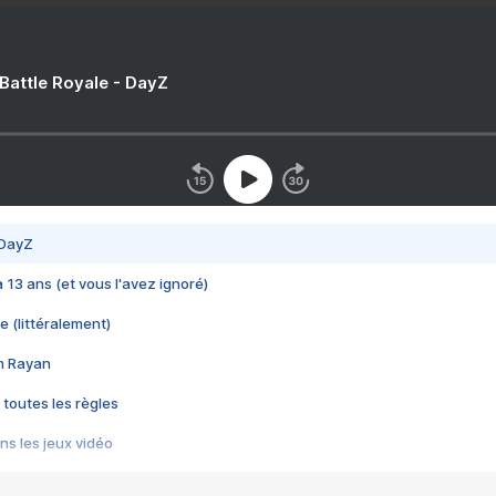
 Battle Royale - DayZ
 DayZ
 a 13 ans (et vous l'avez ignoré)
e (littéralement)
im Rayan
 toutes les règles
s les jeux vidéo
us choquant de Rockstar ? - Le scandale BULLY