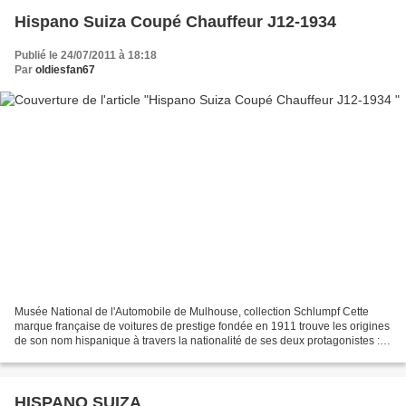
Hispano Suiza Coupé Chauffeur J12-1934
Publié le 24/07/2011 à 18:18
Par
oldiesfan67
Musée National de l'Automobile de Mulhouse, collection Schlumpf Cette
marque française de voitures de prestige fondée en 1911 trouve les origines
de son nom hispanique à travers la nationalité de ses deux protagonistes : le
roi d'Espagne, Alphonse XIII,...
HISPANO SUIZA