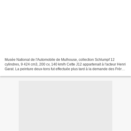
Musée National de l'Automobile de Mulhouse, collection Schlumpf 12
cylindres, 9 424 cm3, 200 cv, 140 km/h Cette J12 appartenait à l'acteur Henri
Garat. La peinture deux-tons fut effectuée plus tard à la demande des Frères
Schlumpf, les fondateurs de la...