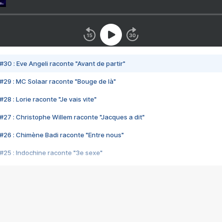
#30 : Eve Angeli raconte "Avant de partir"
#29 : MC Solaar raconte "Bouge de là"
28 : Lorie raconte "Je vais vite"
#27 : Christophe Willem raconte "Jacques a dit"
#26 : Chimène Badi raconte "Entre nous"
#25 : Indochine raconte "3e sexe"
#24 : Zaho raconte "C'est chelou"
#23 : Patrick Bruel raconte "Au café des délices"
#22 : Kyo raconte "Le chemin"