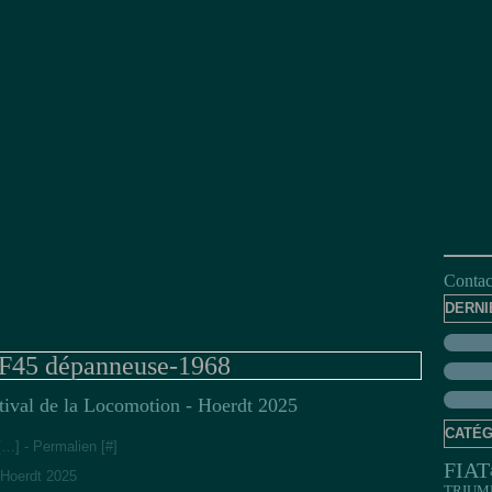
Contact
DERNI
F45 dépanneuse-1968
tival de la Locomotion - Hoerdt 2025
CATÉG
[
…
]
- Permalien [
#
]
FIAT
 Hoerdt 2025
TRIUM