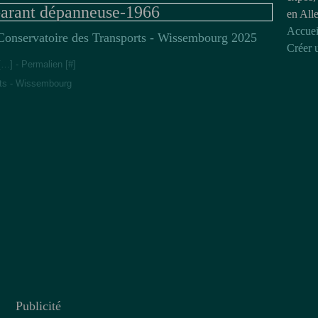
rant dépanneuse-1966
en All
Accuei
Conservatoire des Transports - Wissembourg 2025
Créer 
[
…
]
- Permalien [
#
]
rts - Wissembourg
Publicité