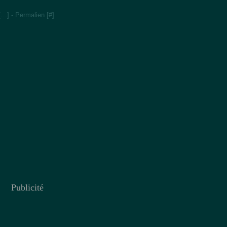
[
…
]
- Permalien [
#
]
Publicité