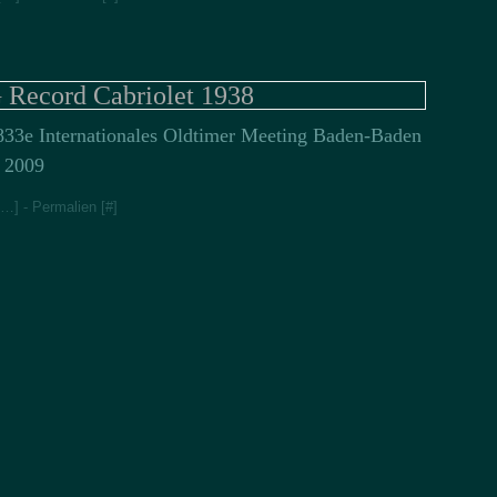
Jan
Fév
cord Cabriolet 1938
33e Internationales Oldtimer Meeting Baden-Baden
2009
…
]
- Permalien [
#
]