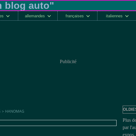
ses
allemandes
françaises
italiennes
Publicité
OLDIE
S
>
HANOMAG
Plus d
par l'a
expos, 