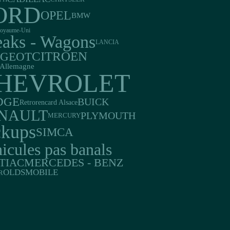
ORD
OPEL
BMW
oyaume-Uni
eaks - Wagons
LANCIA
CITROEN
UGEOT
Allemagne
HEVROLET
DGE
BUICK
Retrorencard Alsace
NAULT
PLYMOUTH
MERCURY
ckups
SIMCA
icules pas banals
TIAC
MERCEDES - BENZ
OLDSMOBILE
R