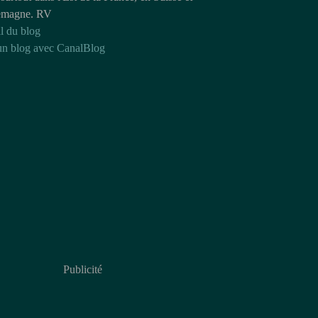
emagne. RV
l du blog
un blog avec CanalBlog
Publicité