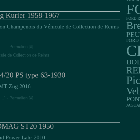
F
 Kurier 1958-1967
FORD R
Br
lon Champenois du Véhicule de Collection de Reims
PE
FORD 
C
[
…
]
- Permalien [
#
]
ule de Collection de Reims
DO
RE
/20 PS type 63-1930
Pi
MT Zug 2016
Veh
PON
[
…
]
- Permalien [
#
]
JAGUA
MAG ST20 1950
nd Power Lahr 2010