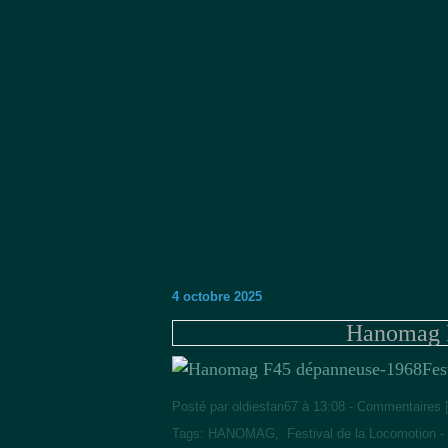
4 octobre 2025
Hanomag 
Fes
Posté par oldiesfan67 à 13:08 -
Commentaires 
Tags:
HANOMAG
,
Festival de la Locomotion -