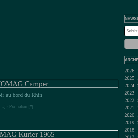
NEWS
ARCHI
2026
2025
Juil
OMAG Camper
2024
Jui
Dé
2023
Ma
No
Dé
oir au bord du Rhin
2022
Avr
Oct
No
Fév
[
…
]
- Permalien [
#
]
2021
Mar
Sep
Juil
Jan
Dé
2020
Fév
Aoû
Jui
No
Mar
2019
Jan
Juil
Oct
Fév
Dé
2018
Jui
Sep
No
Dé
AG Kurier 1965
2017
Ma
Aoû
Oct
No
No