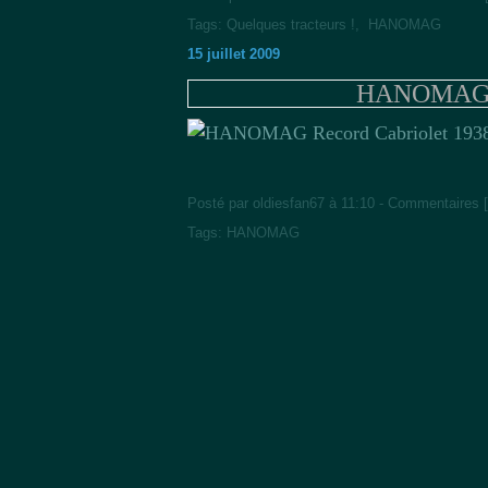
Tags:
Quelques tracteurs !
,
HANOMAG
15 juillet 2009
HANOMAG Re
Posté par oldiesfan67 à 11:10 -
Commentaires [
Tags:
HANOMAG