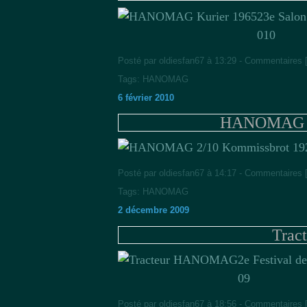
23e Salon
010
Posté par oldiesfan67 à 13:29 -
Commentaires 
Tags:
HANOMAG
6 février 2010
HANOMAG 2/
Posté par oldiesfan67 à 14:17 -
Commentaires 
Tags:
HANOMAG
2 décembre 2009
Tra
2e Festival d
09
Posté par oldiesfan67 à 18:56 -
Commentaires 