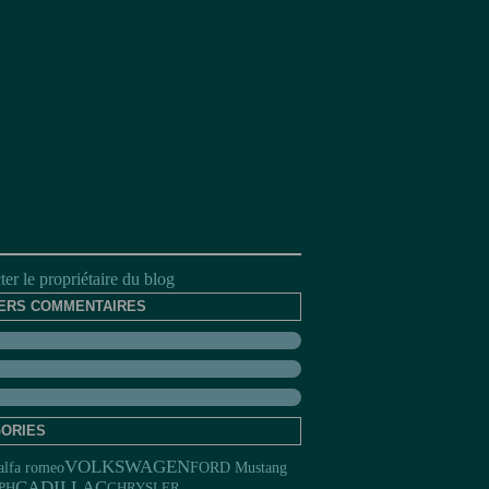
er le propriétaire du blog
ERS COMMENTAIRES
ORIES
VOLKSWAGEN
FORD Mustang
alfa romeo
CADILLAC
PH
CHRYSLER