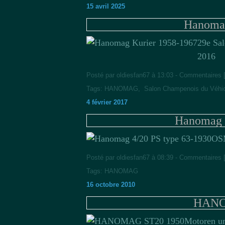
15 avril 2025
Hanomag
29e Sa
2016
Posté par oldiesfan67 à 13:03 -
Commentaires 
Tags:
HANOMAG
,
Salon Champenois du Véhic
4 février 2017
Hanomag 4
OS
Posté par oldiesfan67 à 08:39 -
Commentaires 
Tags:
HANOMAG
16 octobre 2010
HANO
Motoren u