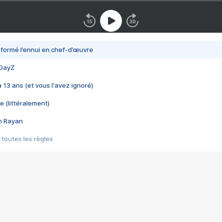
nsformé l’ennui en chef-d’œuvre
 DayZ
 a 13 ans (et vous l'avez ignoré)
e (littéralement)
im Rayan
 toutes les règles
s les jeux vidéo
us choquant de Rockstar ? - Le scandale BULLY
e plus moche de Steam
du RÊVE tourne au CAUCHEMAR