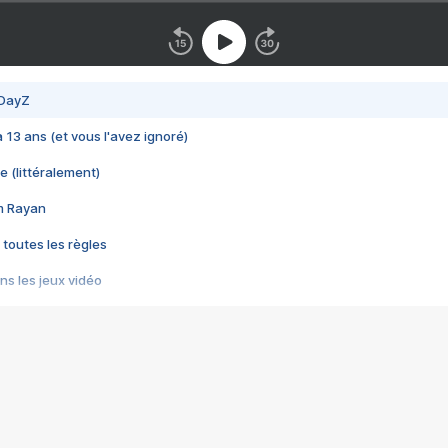
 DayZ
 a 13 ans (et vous l'avez ignoré)
e (littéralement)
im Rayan
 toutes les règles
s les jeux vidéo
us choquant de Rockstar ? - Le scandale BULLY
e plus moche de Steam
du RÊVE tourne au CAUCHEMAR
pendant 8 heures