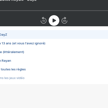
 DayZ
 a 13 ans (et vous l'avez ignoré)
e (littéralement)
im Rayan
 toutes les règles
s les jeux vidéo
us choquant de Rockstar ? - Le scandale BULLY
e plus moche de Steam
du RÊVE tourne au CAUCHEMAR