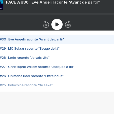
FACE A #30 : Eve Angeli raconte "Avant de partir"
#30 : Eve Angeli raconte "Avant de partir"
#29 : MC Solaar raconte "Bouge de là"
28 : Lorie raconte "Je vais vite"
#27 : Christophe Willem raconte "Jacques a dit"
#26 : Chimène Badi raconte "Entre nous"
#25 : Indochine raconte "3e sexe"
#24 : Zaho raconte "C'est chelou"
#23 : Patrick Bruel raconte "Au café des délices"
#22 : Kyo raconte "Le chemin"