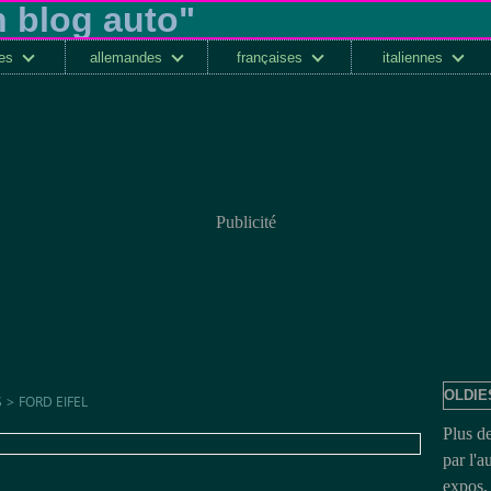
ses
allemandes
françaises
italiennes
Publicité
OLDIE
S
>
FORD EIFEL
Plus d
par l'a
expos, 