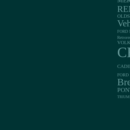
MER
RE
OLDS
Veh
FORD 
Retrore
VOL
C
CADI
FORD 
Br
PON
TRIUM