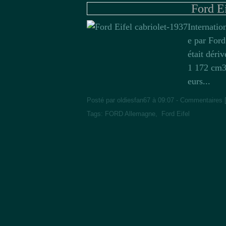
Ford Ei
Internatio
e par Ford
était déri
1 172 cm3 
eurs...
Posté par oldiesfan67 à 09:07 -
Commentaires 
Tags:
FORD Allemagne
,
Ford Eifel