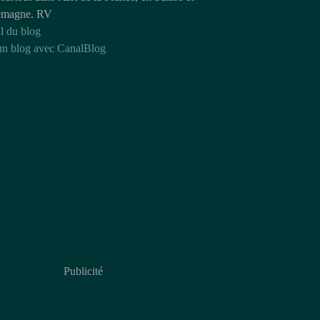
emagne. RV
l du blog
un blog avec CanalBlog
Publicité