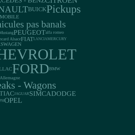
CITROEN
CEDES - BENZ
Pickups
NAULT
BUICK
MOBILE
icules pas banals
PEUGEOT
Mustang
alfa romeo
FIAT
ncard Alsace
LANCIA
MERCURY
KSWAGEN
HEVROLET
FORD
LLAC
BMW
Allemagne
eaks - Wagons
DODGE
SIMCA
TIAC
JAGUAR
OPEL
PH