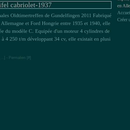
fel cabriolet-1937
en All
Accuei
nales Oldtimertreffen de Gundelfingen 2011 Fabriqué
Créer 
 Allemagne et Ford Hongrie entre 1935 et 1940, elle
vée du modèle C. Equipée d'un moteur 4 cylindres de
à 4 250 t/m développant 34 cv, elle existait en plusi
[
…
]
- Permalien [
#
]