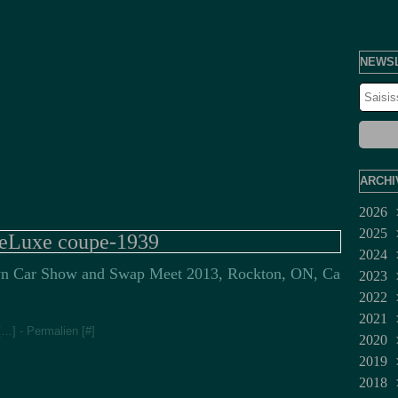
NEWS
ARCHI
2026
2025
Juil
eLuxe coupe-1939
2024
Jui
Dé
n Car Show and Swap Meet 2013, Rockton, ON, Ca
2023
Ma
No
Dé
2022
Avr
Oct
No
Fév
2021
Mar
Sep
Juil
Jan
Dé
[
…
]
- Permalien [
#
]
2020
Fév
Aoû
Jui
No
Mar
2019
Jan
Juil
Oct
Fév
Dé
2018
Jui
Sep
No
Dé