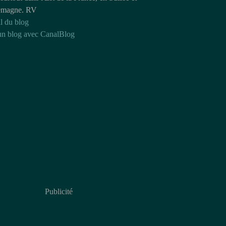
emagne. RV
l du blog
un blog avec CanalBlog
Publicité