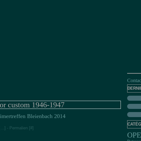
Contact
DERNI
dor custom 1946-1947
imertreffen Bleienbach 2014
CATÉG
[
…
]
- Permalien [
#
]
OP