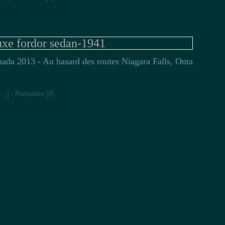
Jan
Fév
xe fordor sedan-1941
ada 2013 - Au hasard des routes Niagara Falls, Onta
[
…
]
- Permalien [
#
]