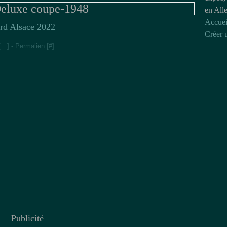
eluxe coupe-1948
en All
Accuei
rd Alsace 2022
Créer 
[
…
]
- Permalien [
#
]
Publicité