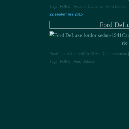
Tags:
FORD
,
Rods et Customs
,
Ford Deluxe
22 septembre 2015
Ford DeLu
Can
rio
Posté par oldiesfan67 à 13:50 -
Commentaires 
Tags:
FORD
,
Ford Deluxe