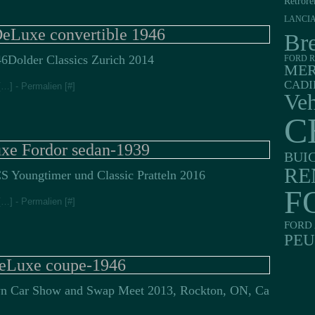
Retrore
LANCI
DeLuxe convertible 1946
Br
Dolder Classics Zurich 2014
FORD R
MER
CADI
[
…
]
- Permalien [
#
]
Veh
C
xe Fordor sedan-1939
BUI
RE
S Youngtimer und Classic Pratteln 2016
F
[
…
]
- Permalien [
#
]
FORD 
PE
eLuxe coupe-1946
n Car Show and Swap Meet 2013, Rockton, ON, Ca