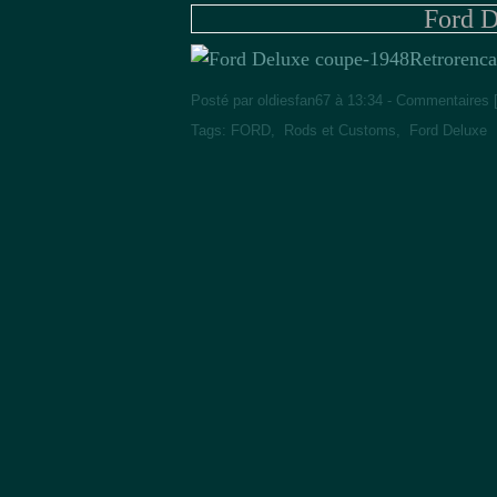
Ford D
Retrorenca
Posté par oldiesfan67 à 13:34 -
Commentaires 
Tags:
FORD
,
Rods et Customs
,
Ford Deluxe