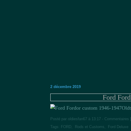
2 décembre 2019
Ford For
Oldt
Posté par oldiesfan67 à 13:17 -
Commentaires 
Tags:
FORD
,
Rods et Customs
,
Ford Deluxe