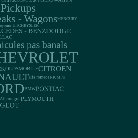
VOLKSWAGEN
ncard Alsace
JAGUAR
Pickups
A
eaks - Wagons
MERCURY
oyaume-Uni
CHRYSLER
DODGE
CEDES - BENZ
LLAC
icules pas banals
HEVROLET
CITROEN
CK
OLDSMOBILE
NAULT
alfa romeo
TRIUMPH
ORD
PONTIAC
BMW
PLYMOUTH
Allemagne
UGEOT