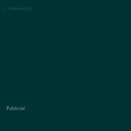
[
…
]
- Permalien [
#
]
Publicité