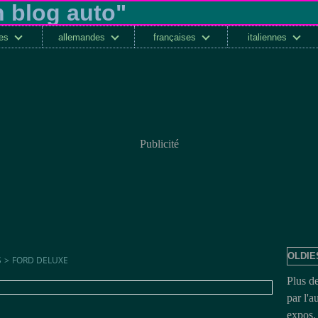
ses
allemandes
françaises
italiennes
Publicité
OLDIE
S
>
FORD DELUXE
Plus d
par l'a
expos, 