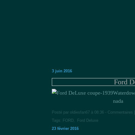
3 juin 2016
Ford D
Waterdow
nada
Posté par oldiesfan67 à 08:36 -
Commentaires 
Tags:
FORD
,
Ford Deluxe
23 février 2016