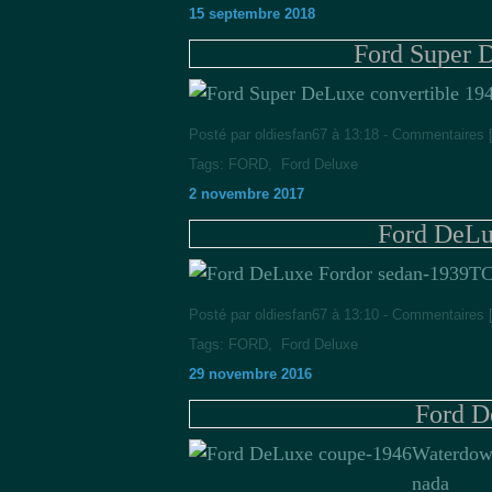
15 septembre 2018
Ford Super 
Posté par oldiesfan67 à 13:18 -
Commentaires 
Tags:
FORD
,
Ford Deluxe
2 novembre 2017
Ford DeLu
TC
Posté par oldiesfan67 à 13:10 -
Commentaires 
Tags:
FORD
,
Ford Deluxe
29 novembre 2016
Ford D
Waterdow
nada