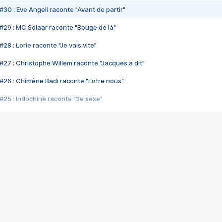
#30 : Eve Angeli raconte "Avant de partir"
#29 : MC Solaar raconte "Bouge de là"
28 : Lorie raconte "Je vais vite"
#27 : Christophe Willem raconte "Jacques a dit"
#26 : Chimène Badi raconte "Entre nous"
#25 : Indochine raconte "3e sexe"
#24 : Zaho raconte "C'est chelou"
#23 : Patrick Bruel raconte "Au café des délices"
#22 : Kyo raconte "Le chemin"
#21 : Nolwenn Leroy raconte "Cassé"
#20 : Patrick Hernandez raconte "Born to be alive"
#19 : Lorie raconte "Près de moi"