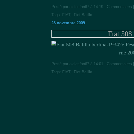
Posté par oldiesfan67 à 14:19 -
Commentaires 
Tags:
FIAT
,
Fiat Balilla
28 novembre 2009
Fiat 508
2e Fes
rne 20
Posté par oldiesfan67 à 14:01 -
Commentaires 
Tags:
FIAT
,
Fiat Balilla