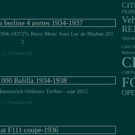
CI
OLDS
Veh
la berline 4 portes 1934-1937
RE
27e Retro Meus' Auto Lac de Madine 201
TRIUM
2
LANCI
Retrore
[
…
]
- Permalien [
#
]
C
CHRYS
F
1000 Balilla 1934-1938
asenstrick Oldtimer Treffen - sept 2012
OP
[
…
]
- Permalien [
#
]
iat F111 coupé-1936