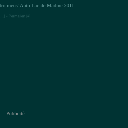
tro meus' Auto Lac de Madine 2011
[
…
]
- Permalien [
#
]
Publicité