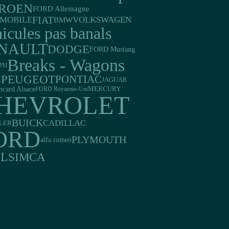
TROEN
FORD Allemagne
FIAT
MOBILE
VOLKSWAGEN
BMW
icules pas banals
NAULT
DODGE
FORD Mustang
Breaks - Wagons
PH
PEUGEOT
PONTIAC
JAGUAR
A
ncard Alsace
FORD Royaume-Uni
MERCURY
HEVROLET
BUICK
CADILLAC
LER
ORD
PLYMOUTH
alfa romeo
EL
SIMCA