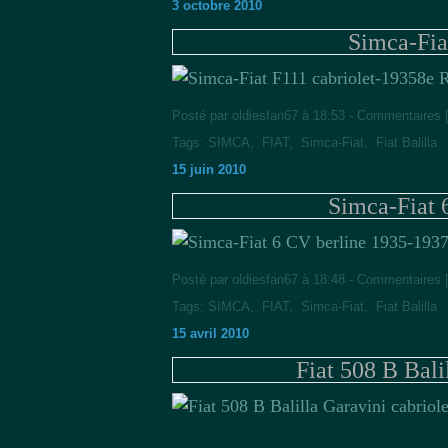
3 octobre 2010
Simca-Fia
8e 
Posté par oldiesfan67 à 18:53 -
Commentaires 
Tags:
SIMCA
,
FIAT
,
Simca-Fiat
,
Fiat Balilla
15 juin 2010
Simca-Fiat 
Posté par oldiesfan67 à 18:48 -
Commentaires 
Tags:
SIMCA
,
FIAT
,
Simca-Fiat
,
Fiat Balilla
15 avril 2010
Fiat 508 B Bali