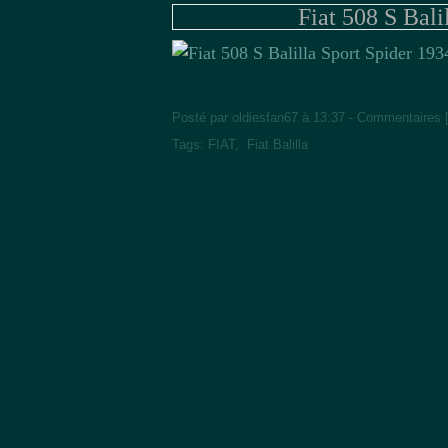
Fiat 508 S Bali
Posté par oldiesfan67 à 13:37 -
Commentaires 
Tags:
FIAT
,
Fiat Balilla