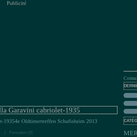
Publicité
Contact
DERNI
lla Garavini cabriolet-1935
4e Oldtimertreffen Schafisheim 2013
CATÉG
MER
[
…
]
- Permalien [
#
]