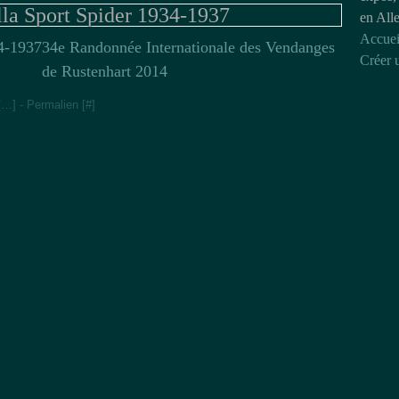
lla Sport Spider 1934-1937
en All
Accuei
34e Randonnée Internationale des Vendanges
Créer 
de Rustenhart 2014
[
…
]
- Permalien [
#
]