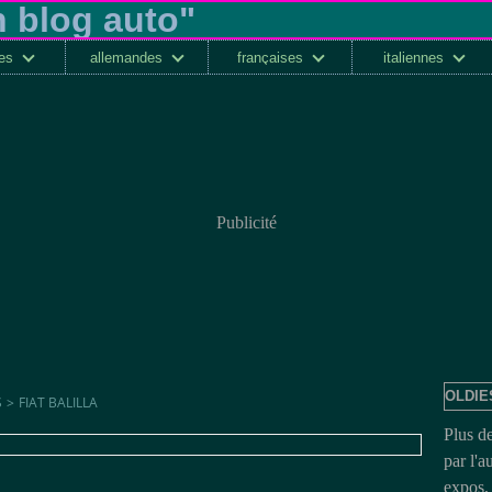
ses
allemandes
françaises
italiennes
Publicité
OLDIE
S
>
FIAT BALILLA
Plus d
par l'a
expos, 