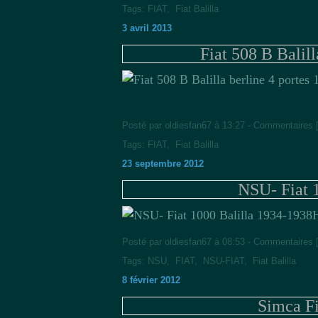
Tags:
FIAT
,
Fiat Balilla
3 avril 2013
Fiat 508 B Balil
Posté par oldiesfan67 à 13:27 -
Commentaires 
Tags:
FIAT
,
Fiat Balilla
23 septembre 2012
NSU- Fiat 
H
Posté par oldiesfan67 à 08:53 -
Commentaires 
Tags:
NSU
,
FIAT
,
NSU-FIAT
,
Fiat Balilla
8 février 2012
Simca F