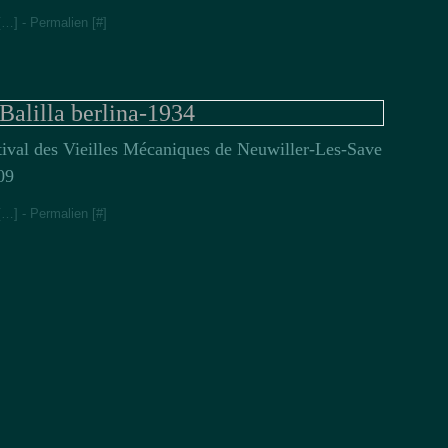
[
…
]
- Permalien [
#
]
 Balilla berlina-1934
tival des Vieilles Mécaniques de Neuwiller-Les-Save
09
[
…
]
- Permalien [
#
]