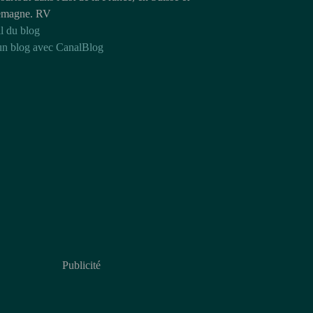
emagne. RV
l du blog
un blog avec CanalBlog
Publicité