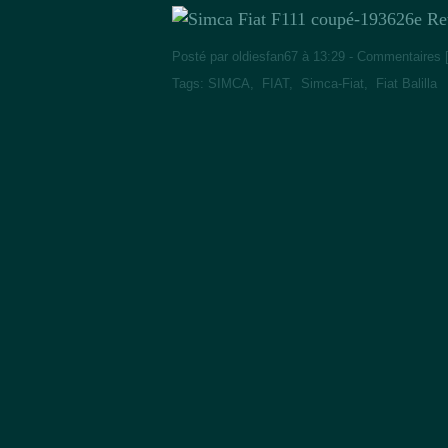
26e Re
Posté par oldiesfan67 à 13:29 -
Commentaires 
Tags:
SIMCA
,
FIAT
,
Simca-Fiat
,
Fiat Balilla