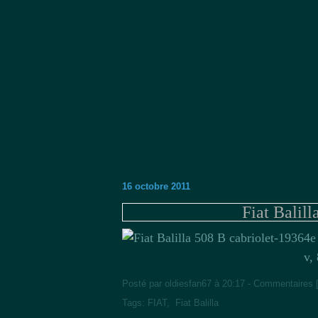
16 octobre 2011
Fiat Balil
4e
v,
Posté par oldiesfan67 à 20:17 -
Commentaires 
Tags:
FIAT
,
Fiat Balilla