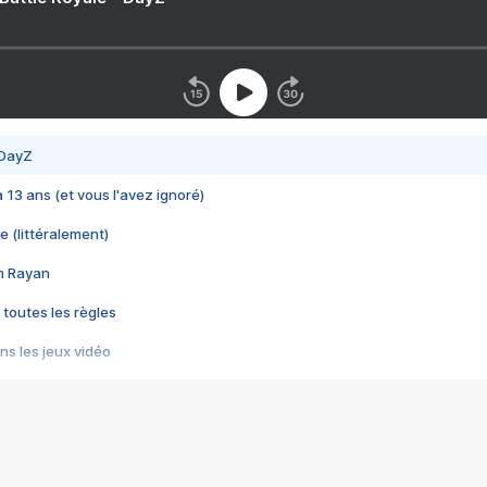
 DayZ
 a 13 ans (et vous l'avez ignoré)
e (littéralement)
im Rayan
 toutes les règles
s les jeux vidéo
us choquant de Rockstar ? - Le scandale BULLY
e plus moche de Steam
du RÊVE tourne au CAUCHEMAR