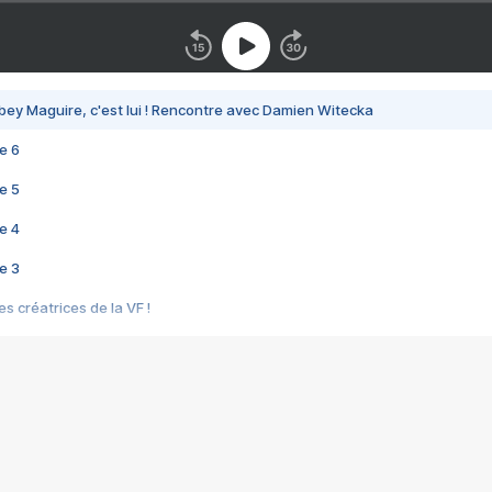
bey Maguire, c'est lui ! Rencontre avec Damien Witecka
e 6
e 5
e 4
e 3
s créatrices de la VF !
e 2
e 1
e Mektoub My Love arrive enfin ! Rencontre avec Shaïn Boumedine et Sal
i : après Toni en famille