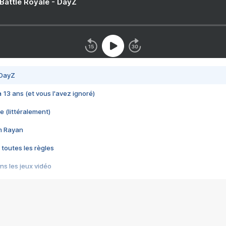
 Battle Royale - DayZ
 DayZ
 a 13 ans (et vous l'avez ignoré)
e (littéralement)
im Rayan
 toutes les règles
s les jeux vidéo
us choquant de Rockstar ? - Le scandale BULLY
e plus moche de Steam
du RÊVE tourne au CAUCHEMAR