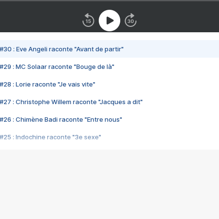
#30 : Eve Angeli raconte "Avant de partir"
#29 : MC Solaar raconte "Bouge de là"
28 : Lorie raconte "Je vais vite"
#27 : Christophe Willem raconte "Jacques a dit"
#26 : Chimène Badi raconte "Entre nous"
#25 : Indochine raconte "3e sexe"
#24 : Zaho raconte "C'est chelou"
#23 : Patrick Bruel raconte "Au café des délices"
#22 : Kyo raconte "Le chemin"
#21 : Nolwenn Leroy raconte "Cassé"