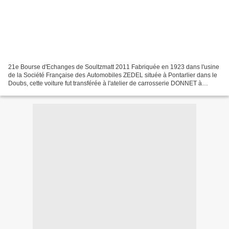
21e Bourse d'Echanges de Soultzmatt 2011 Fabriquée en 1923 dans l'usine
de la Société Française des Automobiles ZEDEL située à Pontarlier dans le
Doubs, cette voiture fut transférée à l'atelier de carrosserie DONNET à
Neuilly pour y être transformée en...