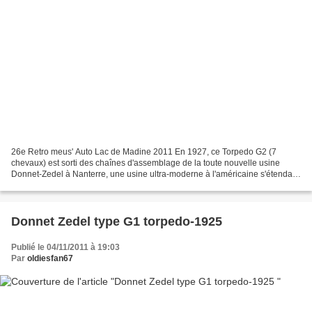
26e Retro meus' Auto Lac de Madine 2011 En 1927, ce Torpedo G2 (7
chevaux) est sorti des chaînes d'assemblage de la toute nouvelle usine
Donnet-Zedel à Nanterre, une usine ultra-moderne à l'américaine s'étendant
sur cinq niveaux. A cette époque, la firme...
Donnet Zedel type G1 torpedo-1925
Publié le 04/11/2011 à 19:03
Par
oldiesfan67