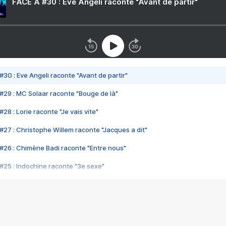
FACE A #30 : Eve Angeli raconte "Avant de partir"
#30 : Eve Angeli raconte "Avant de partir"
#29 : MC Solaar raconte "Bouge de là"
28 : Lorie raconte "Je vais vite"
#27 : Christophe Willem raconte "Jacques a dit"
#26 : Chimène Badi raconte "Entre nous"
#25 : Indochine raconte "3e sexe"
#24 : Zaho raconte "C'est chelou"
#23 : Patrick Bruel raconte "Au café des délices"
#22 : Kyo raconte "Le chemin"