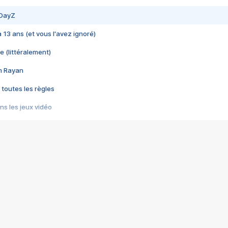
 DayZ
 a 13 ans (et vous l'avez ignoré)
e (littéralement)
im Rayan
 toutes les règles
s les jeux vidéo
us choquant de Rockstar ? - Le scandale BULLY
e plus moche de Steam
du RÊVE tourne au CAUCHEMAR
pendant 8 heures
it… à tort
umiliés par un jeu vidéo