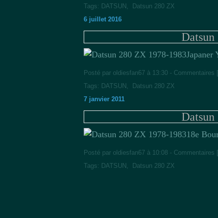
Tags:
DATSUN
,
Datsun 280 ZX
6 juillet 2016
Datsun
Japaner 
Posté par oldiesfan67 à 13:30 -
Commentaires 
Tags:
DATSUN
,
Datsun 280 ZX
7 janvier 2011
Datsun
18e Bour
Posté par oldiesfan67 à 10:08 -
Commentaires 
Tags:
DATSUN
,
Datsun 280 ZX