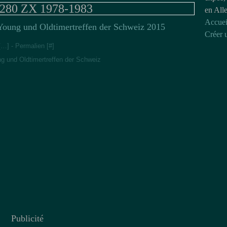
 280 ZX 1978-1983
en All
Accuei
Young und Oldtimertreffen der Schweiz 2015
Créer 
[
…
]
- Permalien [
#
]
g und Oldtimertreffen der Schweiz
Publicité