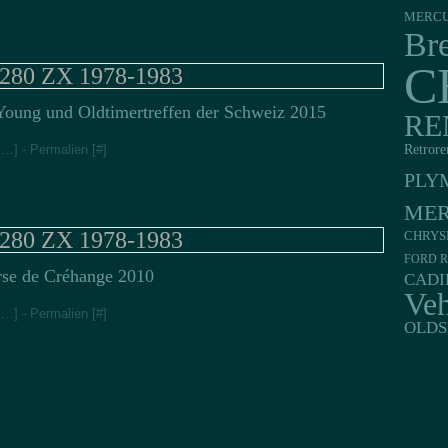
MERC
Br
C
 280 ZX 1978-1983
Young und Oldtimertreffen der Schweiz 2015
RE
Retrore
[
…
]
- Permalien [
#
]
PLY
MER
 280 ZX 1978-1983
CHRYS
FORD R
se de Créhange 2010
CADI
Veh
[
…
]
- Permalien [
#
]
OLDS