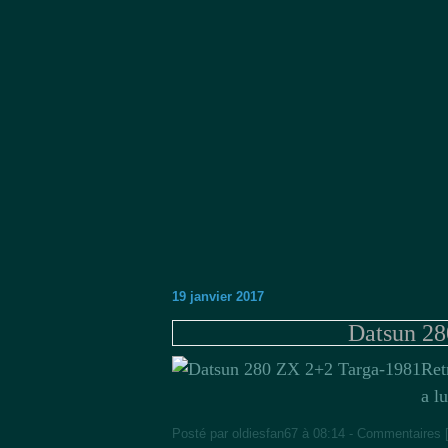
19 janvier 2017
Datsun 28
Ret
a lu
Posté par oldiesfan67 à 08:14 -
Commentaires 