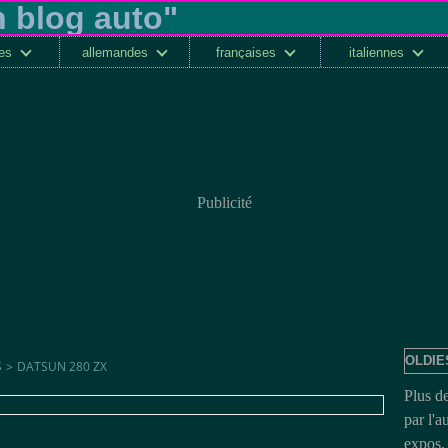
ses
allemandes
françaises
italiennes
Publicité
OLDIE
S
>
DATSUN 280 ZX
Plus d
par l'a
expos, 