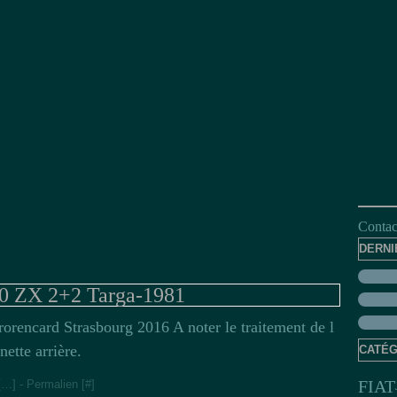
Contact
DERNI
0 ZX 2+2 Targa-1981
rorencard Strasbourg 2016 A noter le traitement de l
nette arrière.
CATÉG
FIAT
[
…
]
- Permalien [
#
]