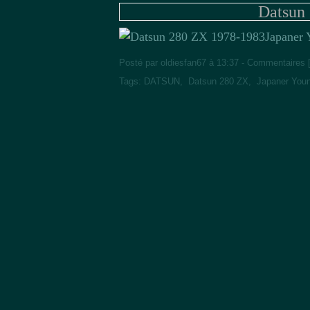
Datsun
Japaner 
Posté par oldiesfan67 à 13:37 -
Commentaires 
Tags:
DATSUN
,
Datsun 280 ZX
,
Japaner Youn