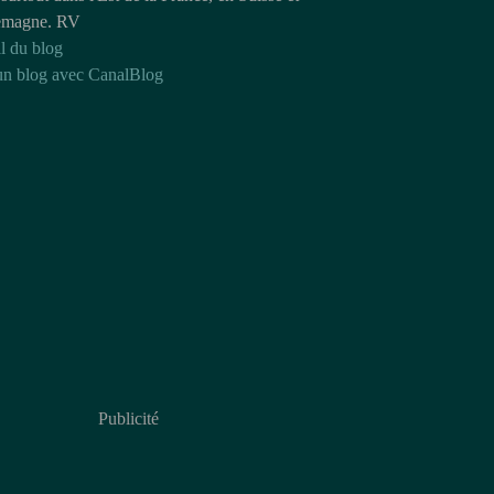
emagne. RV
l du blog
un blog avec CanalBlog
Publicité