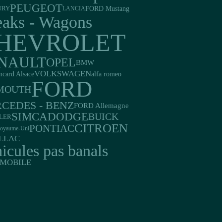
PEUGEOT
FORD Mustang
URY
LANCIA
eaks - Wagons
HEVROLET
NAULT
OPEL
BMW
VOLKSWAGEN
ncard Alsace
alfa romeo
FORD
MOUTH
CEDES - BENZ
FORD Allemagne
DODGE
SIMCA
BUICK
LER
CITROEN
PONTIAC
oyaume-Uni
LLAC
icules pas banals
MOBILE