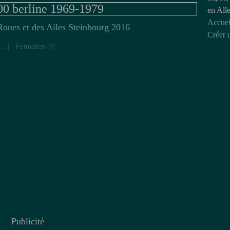
00 berline 1969-1979
en All
Accuei
oues et des Ailes Steinbourg 2016
Créer 
[
…
]
- Permalien [
#
]
Publicité