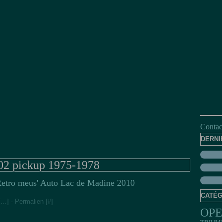
Contact
DERNI
02 pickup 1975-1978
etro meus' Auto Lac de Madine 2010
CATÉG
[
…
]
- Permalien [
#
]
OP