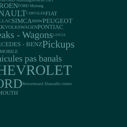
FORD Allemagne
PH
MERCURY
TROEN
FORD Mustang
NAULT
FIAT
CHRYSLER
PEUGEOT
SIMCA
LLAC
BMW
PONTIAC
CK
VOLKSWAGEN
eaks - Wagons
LANCIA
Pickups
CEDES - BENZ
MOBILE
icules pas banals
HEVROLET
ORD
Retrorencard Alsace
alfa romeo
MOUTH