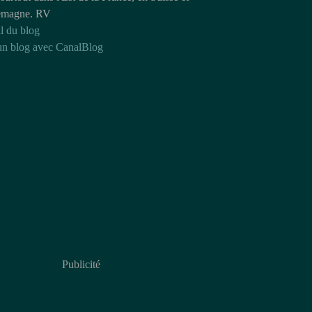
emagne. RV
l du blog
un blog avec CanalBlog
Publicité