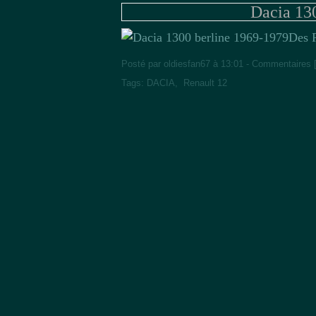
Dacia 13
Des R
Posté par oldiesfan67 à 13:01 -
Commentaires 
Tags:
DACIA
,
Renault 12