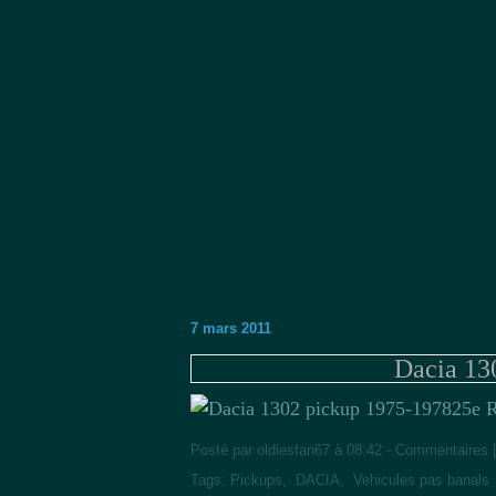
7 mars 2011
Dacia 13
25e R
Posté par oldiesfan67 à 08:42 -
Commentaires 
Tags:
Pickups
,
DACIA
,
Vehicules pas banals