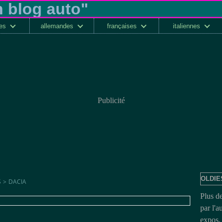
ses
allemandes
françaises
italiennes
Publicité
OLDIE
S
>
DACIA
Plus d
par l'a
expos, 