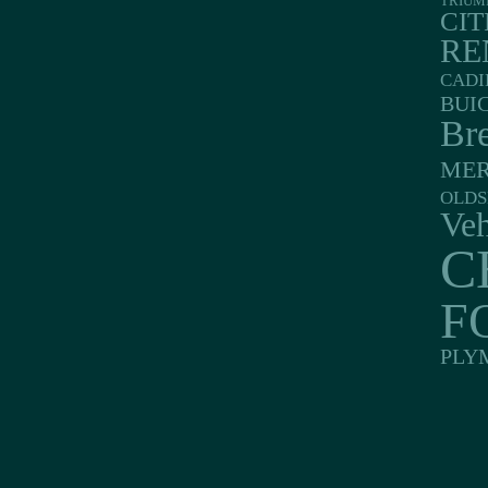
TRIUM
CI
RE
CADI
BUI
Br
MER
OLDS
Veh
C
F
PLY