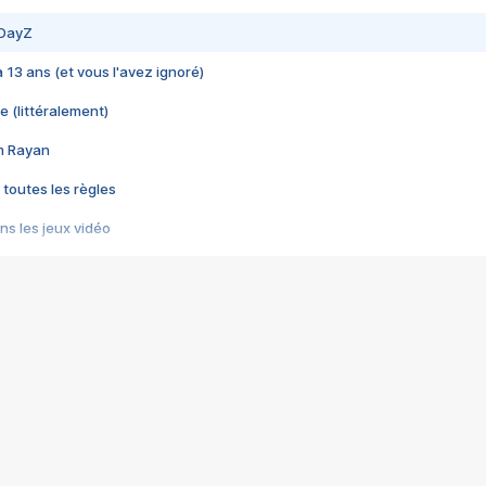
 DayZ
 a 13 ans (et vous l'avez ignoré)
e (littéralement)
im Rayan
 toutes les règles
s les jeux vidéo
us choquant de Rockstar ? - Le scandale BULLY
e plus moche de Steam
du RÊVE tourne au CAUCHEMAR
pendant 8 heures
it… à tort
umiliés par un jeu vidéo