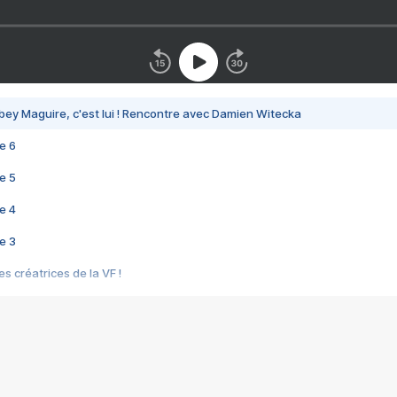
bey Maguire, c'est lui ! Rencontre avec Damien Witecka
e 6
e 5
e 4
e 3
s créatrices de la VF !
e 2
e 1
e Mektoub My Love arrive enfin ! Rencontre avec Shaïn Boumedine et Sal