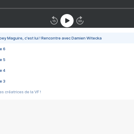
bey Maguire, c'est lui ! Rencontre avec Damien Witecka
e 6
e 5
e 4
e 3
s créatrices de la VF !
e 2
e 1
e Mektoub My Love arrive enfin ! Rencontre avec Shaïn Boumedine et Sal