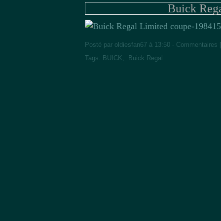
Buick Rega
15
Posté par oldiesfan67 à 13:50 -
Commentaires 
Tags:
BUICK
,
Buick Regal