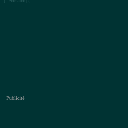
[
…
]
- Permalien [
#
]
Publicité