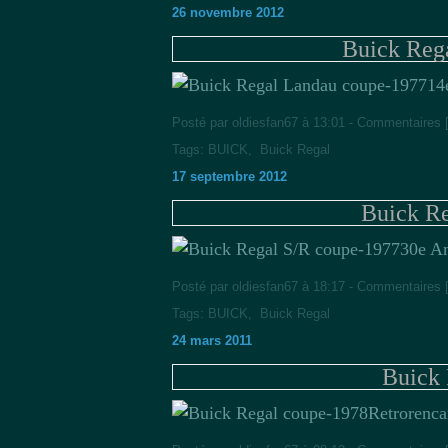
26 novembre 2012
Buick Reg
14
Posté par oldiesfan67 à 13:01 -
Commentaires 
Tags:
BUICK
,
Buick Regal
17 septembre 2012
Buick Re
30e A
Posté par oldiesfan67 à 18:17 -
Commentaires 
Tags:
BUICK
,
Buick Regal
24 mars 2011
Buick 
Retrorenca