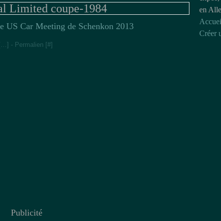
l Limited coupe-1984
en All
Accuei
e US Car Meeting de Schenkon 2013
Créer 
[
…
]
- Permalien [
#
]
Publicité