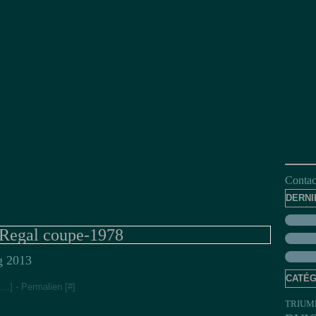
Contact
DERNI
Regal coupe-1978
 2013
CATÉG
[
…
]
- Permalien [
#
]
TRIUM