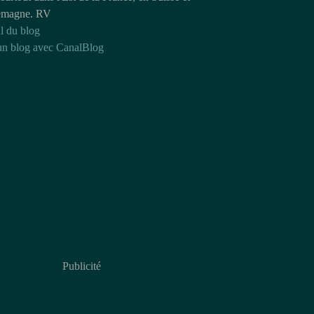
emagne. RV
l du blog
un blog avec CanalBlog
Publicité