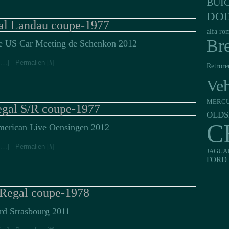
BUI
DO
al Landau coupe-1977
alfa ro
Br
e US Car Meeting de Schenkon 2012
[
…
]
- Permalien [
#
]
Retrore
Veh
MERC
gal S/R coupe-1977
OLDS
C
merican Live Oensingen 2012
[
…
]
- Permalien [
#
]
JAGUA
FORD 
Regal coupe-1978
rd Strasbourg 2011