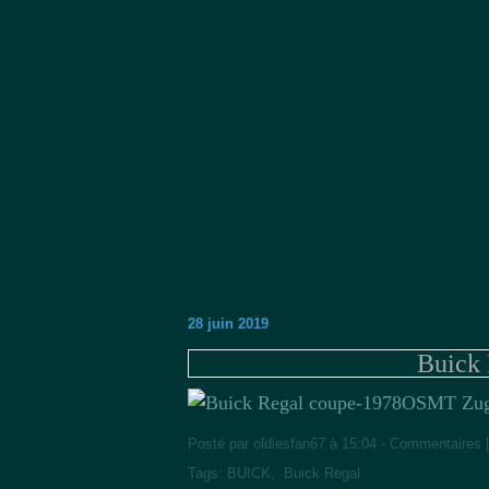
28 juin 2019
Buick 
OSMT Zug
Posté par oldiesfan67 à 15:04 -
Commentaires 
Tags:
BUICK
,
Buick Regal