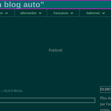
ses
allemandes
françaises
italiennes
Publicité
OLDIE
S
>
BUICK REGAL
Plus d
par l'a
expos, 