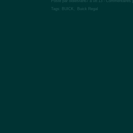
Posté par oldiesfan67 à 08:13 -
Commentaires 
Tags:
BUICK
,
Buick Regal