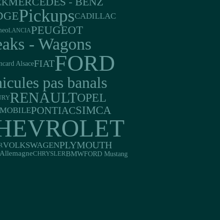
MERCEDES - BENZ
CK
Pickups
DGE
CADILLAC
PEUGEOT
meo
LANCIA
eaks - Wagons
FORD
FIAT
ncard Alsace
icules pas banals
RENAULT
OPEL
URY
SIMCA
PONTIAC
MOBILE
HEVROLET
PLYMOUTH
VOLKSWAGEN
R
Allemagne
BMW
FORD Mustang
CHRYSLER