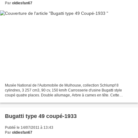
Par
oldiesfan67
Musée National de l'Automobile de Mulhouse, collection Schlumpf 8
cylindres, 3 257 cm3, 90 cv, 150 km/h Carrosserie d'usine Bugatti style
coupé quatre places. Double allumage, Arbre à cames en tête. Cette
excellente voiture de tourisme, très luxueuse,...
Bugatti type 49 coupé-1933
Publié le 14/07/2011 à 13:43
Par
oldiesfan67