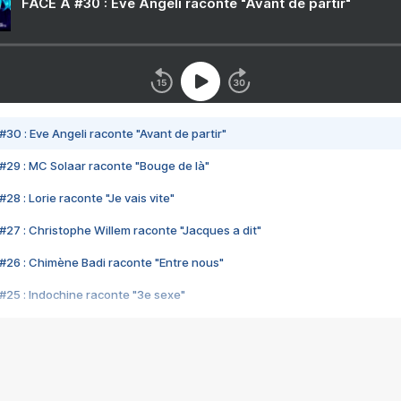
FACE A #30 : Eve Angeli raconte "Avant de partir"
#30 : Eve Angeli raconte "Avant de partir"
#29 : MC Solaar raconte "Bouge de là"
28 : Lorie raconte "Je vais vite"
#27 : Christophe Willem raconte "Jacques a dit"
#26 : Chimène Badi raconte "Entre nous"
#25 : Indochine raconte "3e sexe"
#24 : Zaho raconte "C'est chelou"
#23 : Patrick Bruel raconte "Au café des délices"
#22 : Kyo raconte "Le chemin"