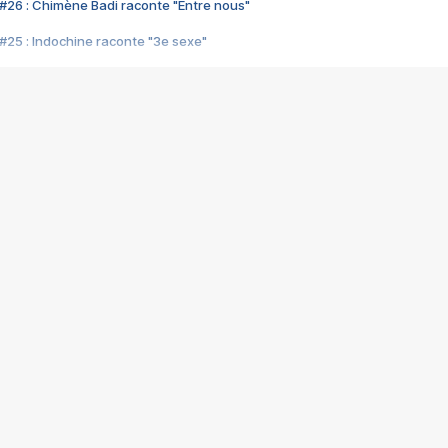
#26 : Chimène Badi raconte "Entre nous"
#25 : Indochine raconte "3e sexe"
#24 : Zaho raconte "C'est chelou"
#23 : Patrick Bruel raconte "Au café des délices"
#22 : Kyo raconte "Le chemin"
#21 : Nolwenn Leroy raconte "Cassé"
#20 : Patrick Hernandez raconte "Born to be alive"
#19 : Lorie raconte "Près de moi"
#18 : Michael Jones raconte "A nos actes manqués" (avec Jean-Jacque
#17 : Khaled raconte "Aïcha"
#16 : Corneille raconte "Parce qu'on vient de loin"
#15 : Indochine raconte "L'aventurier"
14 : Lorie raconte "Sur un air latino"