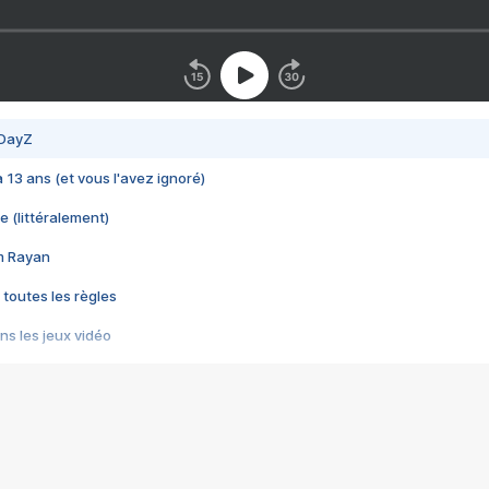
 DayZ
 a 13 ans (et vous l'avez ignoré)
e (littéralement)
im Rayan
 toutes les règles
s les jeux vidéo
us choquant de Rockstar ? - Le scandale BULLY
e plus moche de Steam
du RÊVE tourne au CAUCHEMAR