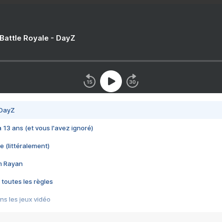
 Battle Royale - DayZ
 DayZ
 a 13 ans (et vous l'avez ignoré)
e (littéralement)
im Rayan
 toutes les règles
s les jeux vidéo
us choquant de Rockstar ? - Le scandale BULLY