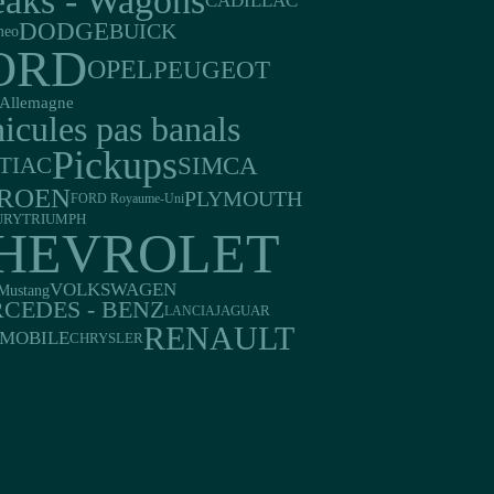
eaks - Wagons
CADILLAC
DODGE
BUICK
meo
ORD
OPEL
PEUGEOT
Allemagne
icules pas banals
Pickups
SIMCA
TIAC
TROEN
PLYMOUTH
FORD Royaume-Uni
TRIUMPH
URY
HEVROLET
VOLKSWAGEN
Mustang
CEDES - BENZ
JAGUAR
LANCIA
RENAULT
MOBILE
CHRYSLER