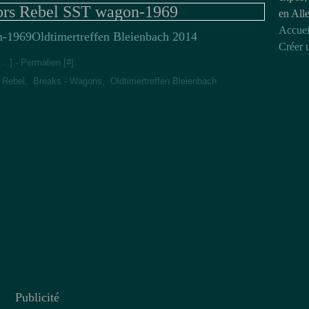
rs Rebel SST wagon-1969
en All
Accuei
Oldtimertreffen Bleienbach 2014
Créer 
[
…
]
- Permalien [
#
]
 Rebel
,
Breaks - Wagons
,
Oldtimertreffen Bleienbach
Publicité