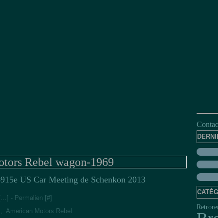
Contact
DERNI
tors Rebel wagon-1969
15e US Car Meeting de Schenkon 2013
CATÉG
[
…
]
- Permalien [
#
]
Retrore
s
,
American Motors Rebel