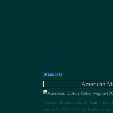
25 juin 2013
American Mo
Posté par oldiesfan67 à 18:06 -
Commentaires 
Tags:
AMERICAN MOTORS
,
Breaks - Wagon