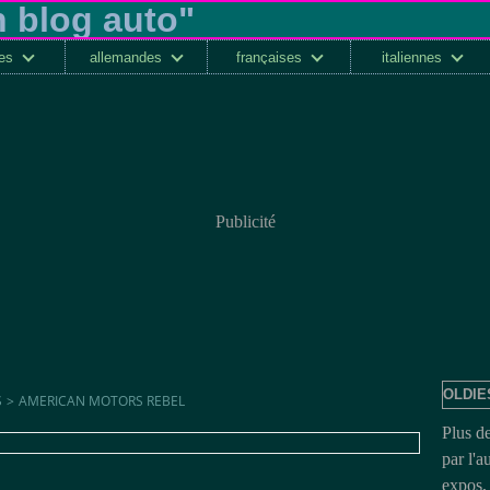
ses
allemandes
françaises
italiennes
Publicité
OLDIE
S
>
AMERICAN MOTORS REBEL
Plus d
par l'a
expos, 