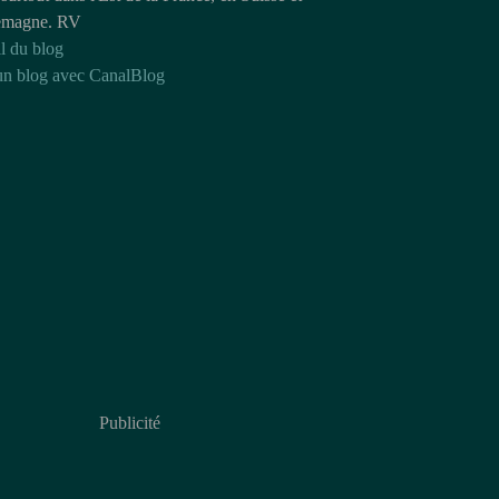
emagne. RV
l du blog
un blog avec CanalBlog
Publicité