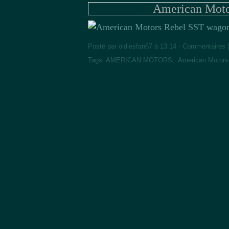
American Moto
Posté par oldiesfan67 à 13:14 -
Commentaires 
Tags:
AMERICAN MOTORS
,
American Motors