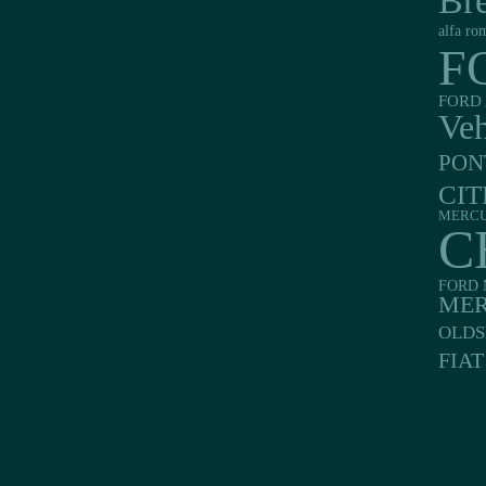
Br
alfa ro
F
FORD 
Veh
PON
CI
MERC
C
FORD 
MER
OLDS
FIAT