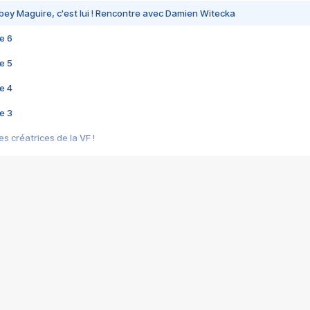
bey Maguire, c'est lui ! Rencontre avec Damien Witecka
e 6
e 5
e 4
e 3
s créatrices de la VF !
e 2
e 1
e Mektoub My Love arrive enfin ! Rencontre avec Shaïn Boumedine et Sal
i : après Toni en famille
elle réalise le bouleversant Dites lui que je l'aime
ais ! Rencontre autour de Vie privée de Rebecca Zlotowski