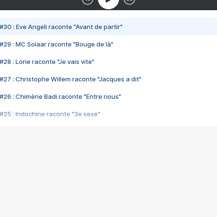
#30 : Eve Angeli raconte "Avant de partir"
#29 : MC Solaar raconte "Bouge de là"
28 : Lorie raconte "Je vais vite"
#27 : Christophe Willem raconte "Jacques a dit"
#26 : Chimène Badi raconte "Entre nous"
#25 : Indochine raconte "3e sexe"
#24 : Zaho raconte "C'est chelou"
#23 : Patrick Bruel raconte "Au café des délices"
#22 : Kyo raconte "Le chemin"
#21 : Nolwenn Leroy raconte "Cassé"
#20 : Patrick Hernandez raconte "Born to be alive"